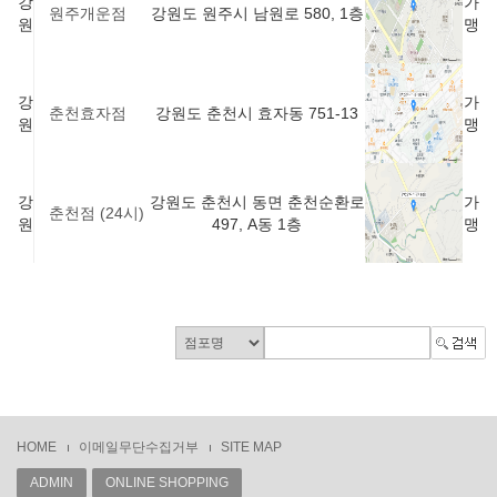
강
가
강원도 원주시 남원로 580, 1층
원주개운점
원
맹
강
가
강원도 춘천시 효자동 751-13
춘천효자점
원
맹
강
강원도 춘천시 동면 춘천순환로
가
춘천점 (24시)
원
497, A동 1층
맹
HOME
이메일무단수집거부
SITE MAP
ADMIN
ONLINE SHOPPING