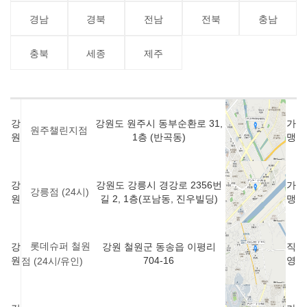
경남
경북
전남
전북
충남
충북
세종
제주
강
강원도 원주시 동부순환로 31,
가
원주챌린지점
원
1층 (반곡동)
맹
강
강원도 강릉시 경강로 2356번
가
강릉점 (24시)
원
길 2, 1층(포남동, 진우빌딩)
맹
롯데슈퍼 철원
강
강원 철원군 동송읍 이평리
직
원
704-16
영
점 (24시/유인)