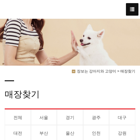
장보는 강아지와 고양이 > 매장찾기
매장찾기
전체
서울
경기
광주
대구
대전
부산
울산
인천
강원