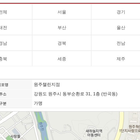
전체
서울
경기
대전
부산
울산
경남
경북
전남
충북
세종
제주
원주챌린지점
점포명
강원도 원주시 동부순환로 31, 1층 (반곡동)
주소
가맹
구분