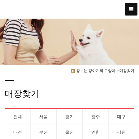
장보는 강아지와 고양이 > 매장찾기
매장찾기
전체
서울
경기
광주
대구
대전
부산
울산
인천
강원