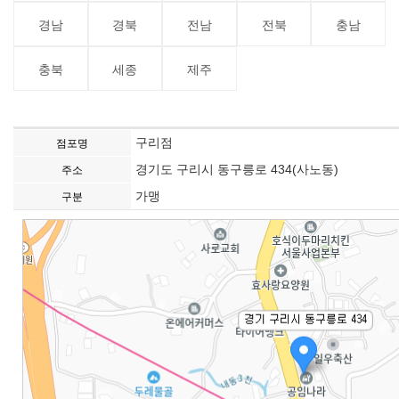
경남
경북
전남
전북
충남
충북
세종
제주
구리점
점포명
경기도 구리시 동구릉로 434(사노동)
주소
가맹
구분