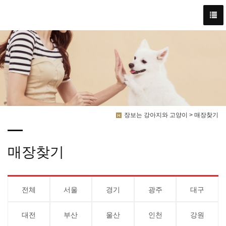
장보는 강아지와 고양이 > 매장찾기
매장찾기
전체
서울
경기
광주
대구
대전
부산
울산
인천
강원